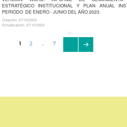
ESTRATÉGICO INSTITUCIONAL Y PLAN ANUAL INST
PERIODO DE ENERO - JUNIO DEL AÑO 2023.
Creación: 27/10/2023
Actualización: 27/10/2023
PÁGINA
1
PÁGINA
2
…
PÁGINA
7
Navegación
de
PRÓ
XIMA
entradas
PÁGI
NA