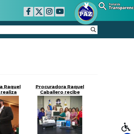
a Raquel
Procuradora Raquel
realiza
Caballero recibe
a del
donativo de socio
cional a
estratégico en la
ción y
defensa de los
de los
DD.HH.
Humanos
2»