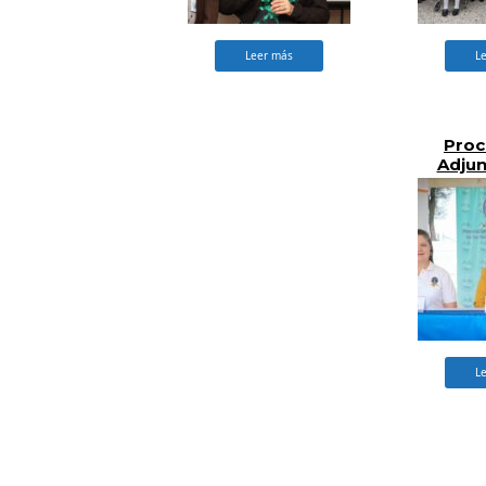
Leer más
L
Proc
Adju
part
Conmemo
Día M
Nacio
Pso
L