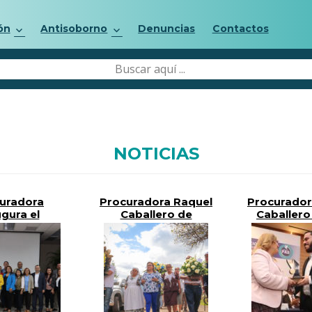
ón
Antisoborno
Denuncias
Contactos
NOTICIAS
uradora
Procuradora Raquel
Procurador
gura el
Caballero de
Caballero 
amento por
Guevara Acompaña
entreg
cho Humano
Conmemoración del
«Premio Na
alud de la
41° Aniversario de
la Promo
PDDH
las Masacres de El
Defensa 
Mozote y lugares
Derechos 
aledaños
202