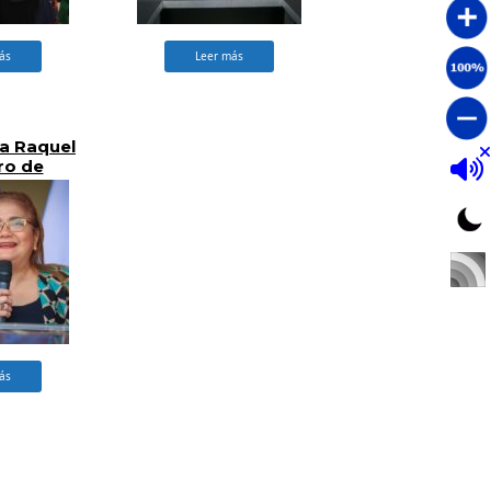
ás
Leer más
a Raquel
ro de
Recibe
ienvenida
te del
 de la
H
ás