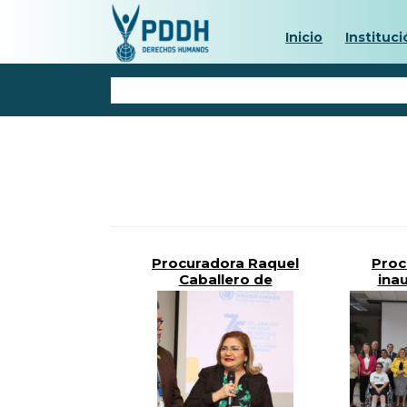
Inicio
Instituci
Procuradora Raquel
Proc
Caballero de
inau
Guevara coordina
Depart
Jornada de
el Dere
formación junto a la
a la S
Oficina del Alto
Comisionado de
Naciones Unidas
para los DDHH