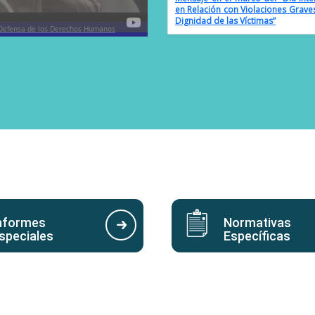
en Relación con Violaciones Grav
ostuvo una reunión con el Representante
Dignidad de las Víctimas”
 Defensa de los Derechos Humanos
de Personas con Discapacidad.
ACNUD
Pronunciamiento en el «Día Mundia
Comunicado en el Día Internacio
Mujeres
Comunicado en el marco del Día I
Paz.
Pronunciamiento en el «Día Interna
Comunicado en conmemoraci
Erradicación de la Violencia Sexual
nformes
Normativas
speciales
Específicas