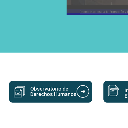
La Procuradora DDHH Raquel De Guevara s
Premio Nacional a la Promoción y
Día Nacional e Internacional 
de O
Observatorio de
I
Derechos Humanos
E