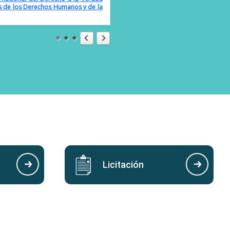
es de los Derechos Humanos y de la
l del Agua 2025»
nal de acción por la Salud de las
nternacional de la Convivencia en
cional de la Madre Tierra 2025»
ón del Día Nacional para la
 contra Niñas y Niños de El Salvador
Licitación