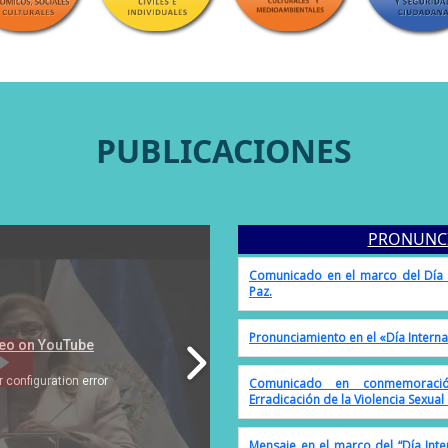
PUBLICACIONES
Comunicado en el Día Internacio
Mujeres
PRONUNC
Comunicado en el marco del Día I
Paz.
Pronunciamiento en el «Día Interna
Comunicado en conmemoraci
Erradicación de la Violencia Sexual
Mensaje en el marco del “Día Int