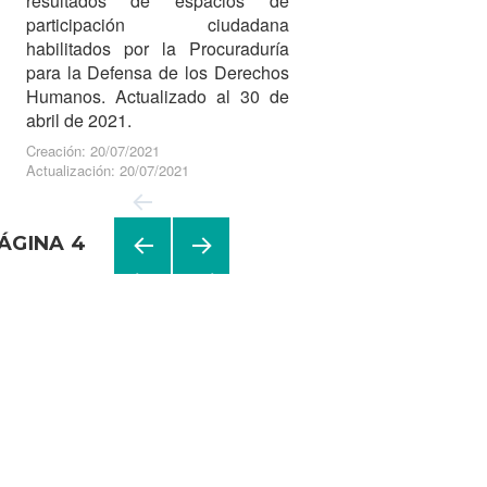
resultados de espacios de
participación ciudadana
habilitados por la Procuraduría
para la Defensa de los Derechos
Humanos. Actualizado al 30 de
abril de 2021.
Creación: 20/07/2021
Actualización: 20/07/2021
ÁGINA
4
Navegación
de
PÁGI
PRÓ
NA
XIMA
entradas
ANTE
PÁGI
RIOR
NA