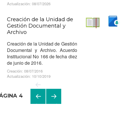
Actualización: 08/07/2026
Creación de la Unidad de
Gestión Documental y
Descargar
Archivo
Leer
Creación de la Unidad de Gestión
Documental y Archivo. Acuerdo
Institucional No 166 de fecha diez
de junio de 2016.
Creación: 08/07/2016
Actualización: 10/10/2019
ÁGINA
4
Navegación
de
PÁGI
PRÓ
NA
XIMA
entradas
ANTE
PÁGI
RIOR
NA