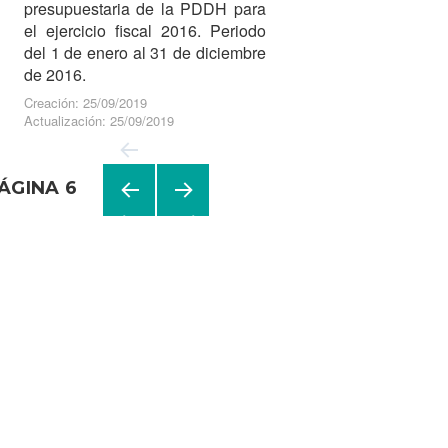
presupuestaria de la PDDH para
el ejercicio fiscal 2016. Periodo
del 1 de enero al 31 de diciembre
de 2016.
Creación: 25/09/2019
Actualización: 25/09/2019
ÁGINA
6
Navegación
de
PÁGI
PRÓ
NA
XIMA
entradas
ANTE
PÁGI
RIOR
NA