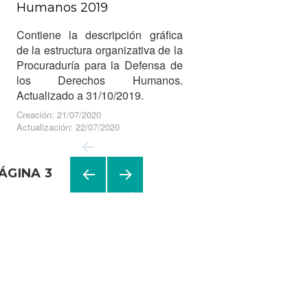
Humanos 2019
Contiene la descripción gráfica
de la estructura organizativa de la
Procuraduría para la Defensa de
los Derechos Humanos.
Actualizado a 31/10/2019.
Creación: 21/07/2020
Actualización: 22/07/2020
ÁGINA
3
Navegación
de
PÁGI
PRÓ
NA
XIMA
entradas
ANTE
PÁGI
RIOR
NA