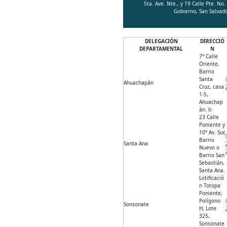
5ta. Ave. Nte., y 19 Calle Pte. No.
Gobierno, San Salvado
DELEGACIÓN
DIRECCIÓ
DEPARTAMENTAL
N
7° Calle
Oriente,
Barrio
Santa
Ahuachapán
Cruz, casa
1-5,
Ahuachap
án. ti
23 Calle
Poniente y
10° Av. Sur,
Barrio
Santa Ana
Nuevo o
Barrio San
Sebastián,
Santa Ana.
Lotificació
n Totopa
Poniente,
Polígono
Sonsonate
H, Lote
325,
Sonsonate