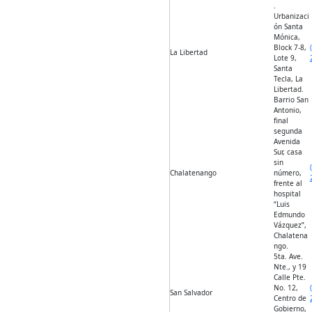
.
Urbanizaci
ón Santa
Mónica,
Block 7-8,
La Libertad
Lote 9,
Santa
Tecla, La
Libertad.
Barrio San
Antonio,
final
segunda
Avenida
Sur, casa
sin
Chalatenango
número,
frente al
hospital
“Luis
Edmundo
Vázquez”,
Chalatena
ngo.
5ta. Ave.
Nte., y 19
Calle Pte.
No. 12,
San Salvador
Centro de
Gobierno,