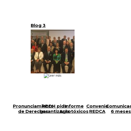
aniversario de la
Guevara, en
entrada en
ocasión del
vigencia de la
Día
Convención
Internacional
sobre los
del Trabajo
Blog 3
Derechos de las
Personas con
Discapacidad
Leer más
Pronunciamiento
PDDH pide
Informe
Convenio
Comunica
de Derechos
garantizar la
Agrotóxicos
REDCA
6 mese
seguridad e
gestión
integridad de
periodistas y