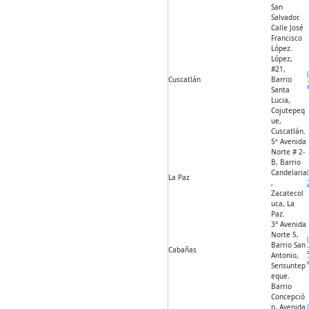
San
Salvador.
Calle José
Francisco
López.
López,
#21,
Cuscatlán
Barrio
Santa
Lucia,
Cojutepeq
ue,
Cuscatlán.
5ª Avenida
Norte # 2-
B, Barrio
Candelaria
La Paz
,
Zacatecol
uca, La
Paz.
3° Avenida
Norte 5,
Barrio San
Cabañas
Antonio,
Sensuntep
eque.
Barrio
Concepció
n, Avenida