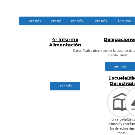
comunicadores
salvadoreño
Leer más
Leer más
Leer más
Leer más
Leer más
4° Informe
Delegacione
Alimentación
Datos Reales obtenidos de la base de dat
siendo usada. ...
Leer más
Escuela de
Bib
Derechos
Inst
Leer más
Humanos
Encargada de
Consu
difundir y enseñar
bi
los derechos de
ins
todos