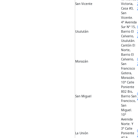
San Vicente
Victoria,
Casa #3,
San
Vicente.
4° Avenida
Sur N° 15,
Usulután
Barrio El
Calvario,
Usulután.
Cantón El
Norte,
Barrio El
Calvario,
Morazán
San
Francisco
Gotera,
Morazán.
10° Calle
Poniente
802 Bis,
San Miguel
Barrio San
Francisco,
San
Miguel.
10°
Avenida
Norte. Y
3° Calle
La Unión
Poniente
#7-9,