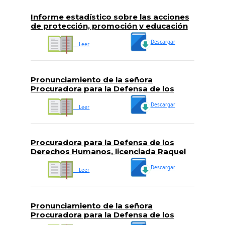
Informe estadístico sobre las acciones
de protección, promoción y educación
en derechos humanos, realizadas en el
Descargar
período comprendido del 01 al 30 de
Leer
abril de 2017
Pronunciamiento de la señora
Procuradora para la Defensa de los
Derechos Humanos, licenciada Raquel
Descargar
Caballero de Guevara, en el marco del
Leer
Día Nacional de la Solidaridad hacia las
Personas con VIH
Procuradora para la Defensa de los
Derechos Humanos, licenciada Raquel
Caballero de Guevara se pronuncia en el
Descargar
marco de la Octava Marcha contra la
Leer
Homo, Lesbo, Bi, Transfovia.
Pronunciamiento de la señora
Procuradora para la Defensa de los
Derechos Humanos, licenciada Raquel