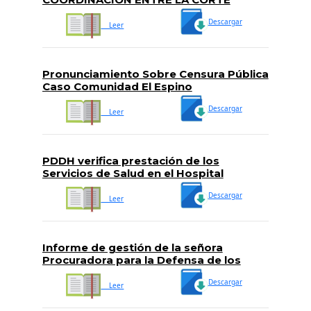
INTERAMERICANA DE DERECHOS
Descargar
HUMANOS
Leer
Pronunciamiento Sobre Censura Pública
Caso Comunidad El Espino
Descargar
Leer
PDDH verifica prestación de los
Servicios de Salud en el Hospital
Nacional Especializado Rosales
Descargar
Leer
Informe de gestión de la señora
Procuradora para la Defensa de los
Humanos, Licda. Raquel Caballero de
Descargar
Guevara, Período 23 de septiembre
Leer
2016 al 22 de mayo de 2017