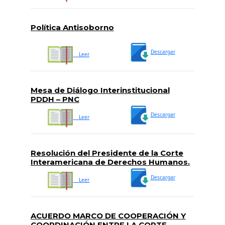
Política Antisoborno
Descargar
Leer
Mesa de Diálogo Interinstitucional
PDDH – PNC
Descargar
Leer
Resolución del Presidente de la Corte
Interamericana de Derechos Humanos.
Medidas Urgentes y Supervisión de
Descargar
Cumplimiento de Sentencia Caso
Leer
Masacres de El Mozote y Lugares
Aledaños vs. El Salvador
ACUERDO MARCO DE COOPERACIÓN Y
COORDINACIÓN ENTRE LA CORTE