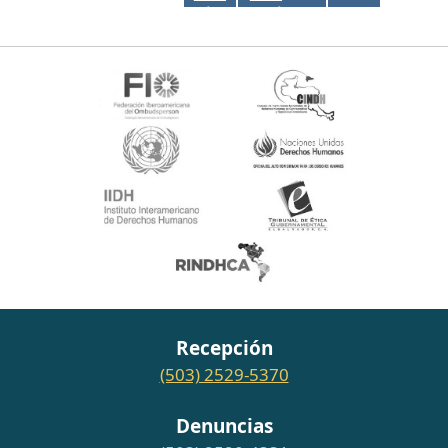
entradas
PÁGI
PRÓ
NA
XIMA
ANTE
PÁGI
RIOR
NA
Recepción
(503) 2529-5370
Denuncias