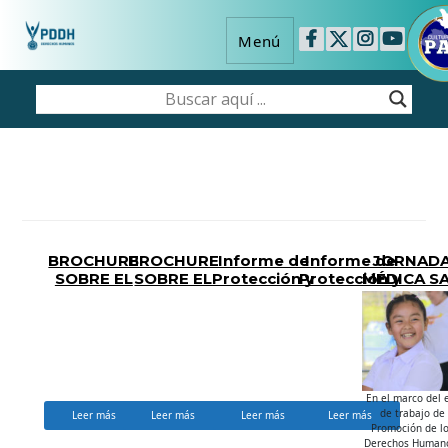
Menú
BROCHURE
BROCHURE
Informe de
Informe de
JORNAD
SOBRE EL
SOBRE EL
Protección y
Protección y
MÉDICA S
DERECHO A
DERECHO A
Promoción de
Promoción de
ANTONIO
LA SALUD 1
LA SALUD 2
Derechos
Derechos
MASAHUA
Humanos/Abril
Humanos/Marzo
2026
2026
En el marco del 
de trabajo de
Leer más
Leer más
Leer más
Leer más
Promoción de l
Derechos Human