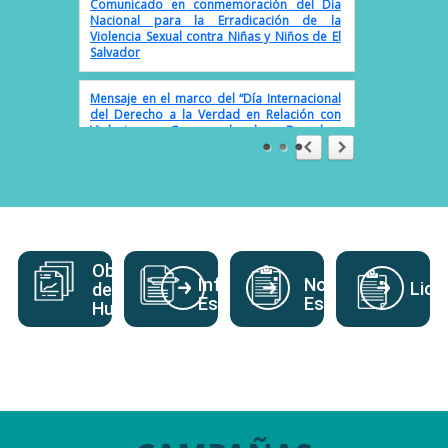
Violencia Sexual contra Niñas y Niños de El
Salvador
Mensaje en el marco del “Día Internacional
del Derecho a la Verdad en Relación con
Violaciones Graves de los Derechos
Humanos y de la Dignidad de las Víctimas”
Pronunciamiento en el «Día Mundial del
Agua 2025»
Comunicado en el Día Internacional de
acción por la Salud de las Mujeres
Observatorio
Comunicado en el marco del Día
Informes
Normativas
Lici
de Derechos
Internacional de la Convivencia en Paz.
Especiales
Específicas
Humanos
Pronunciamiento en el «Día Internacional
de la Madre Tierra 2025»
Comunicado en conmemoración del Día
Nacional para la Erradicación de la
Violencia Sexual contra Niñas y Niños de El