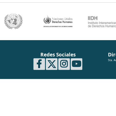
Redes Sociales
Dir
5ta. A