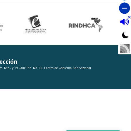
ección
ve. Nte., y 19 Calle Pte. No. 12, Centro de Gobierno, San Salvador.