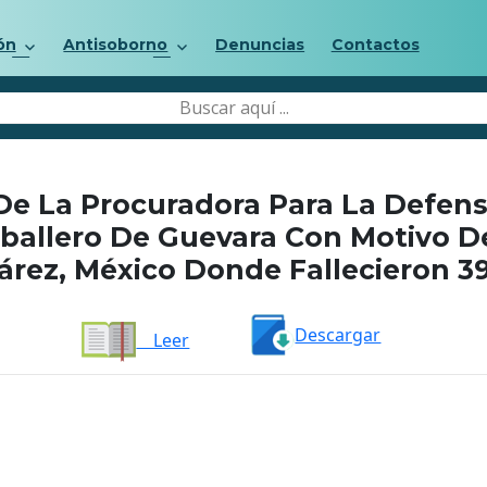
ón
Antisoborno
Denuncias
Contactos
e La Procuradora Para La Defen
allero De Guevara Con Motivo De
uárez, México Donde Fallecieron 3
Descargar
Leer