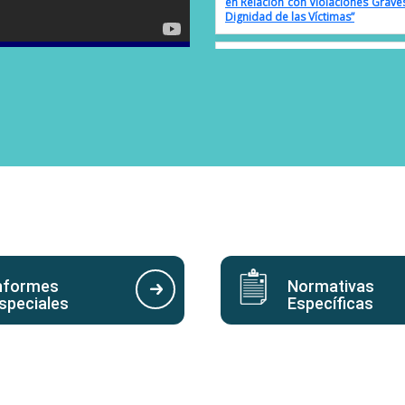
Pronunciamiento en el «Día Mundia
ostuvo una reunión con el Representante
 Defensa de los Derechos Humanos
de Personas con Discapacidad.
ACNUD
Comunicado en el Día Internacio
Mujeres
Comunicado en el marco del Día I
Paz.
Pronunciamiento en el «Día Interna
Comunicado en conmemoraci
Erradicación de la Violencia Sexual
nformes
Normativas
speciales
Específicas