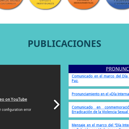
PUBLICACIONES
Comunicado en el Día Internacio
Mujeres
Comunicado en el marco del Día I
Paz.
PRONUNC
Pronunciamiento en el «Día Interna
Comunicado en conmemoraci
Erradicación de la Violencia Sexual
Mensaje en el marco del “Día Int
en Relación con Violaciones Grav
Dignidad de las Víctimas”