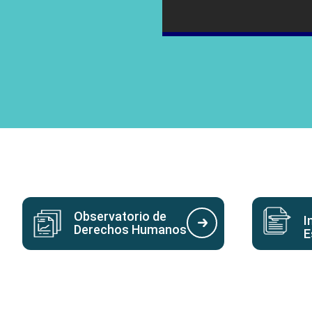
La Procuradora DDHH Raquel De Guevara s
Premio Nacional a la Promoción y
Día Nacional e Internacional 
de O
Observatorio de
I
Derechos Humanos
E