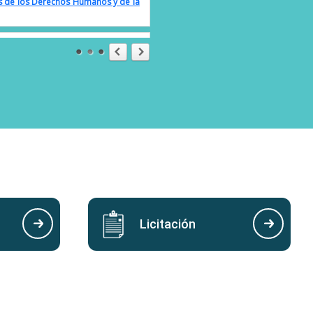
l del Agua 2025»
nal de acción por la Salud de las
nternacional de la Convivencia en
cional de la Madre Tierra 2025»
ón del Día Nacional para la
 contra Niñas y Niños de El Salvador
Licitación