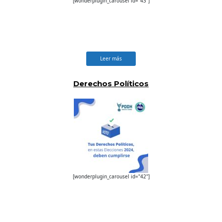
[wonderplugin_carousel id="43"]
Leer más
Derechos Políticos
[wonderplugin_carousel id="42"]