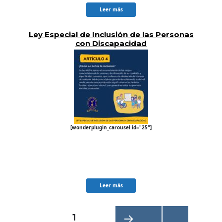
Leer más
Ley Especial de Inclusión de las Personas
con Discapacidad
[wonderplugin_carousel id="25"]
Leer más
Navegación
PÁGINA
1
de