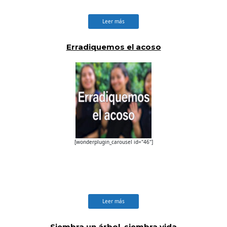
Leer más
Erradiquemos el acoso
[wonderplugin_carousel id="46"]
Leer más
Siembra un árbol, siembra vida