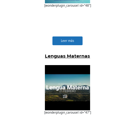
[wonderplugin_carousel id="48"]
Leer más
Lenguas Maternas
[wonderplugin_carousel id="47"]