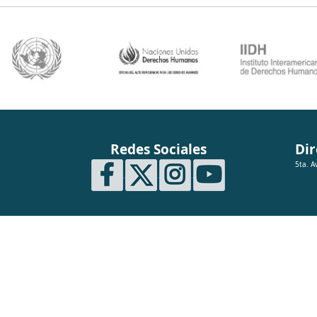
Redes Sociales
Dir
5ta. A