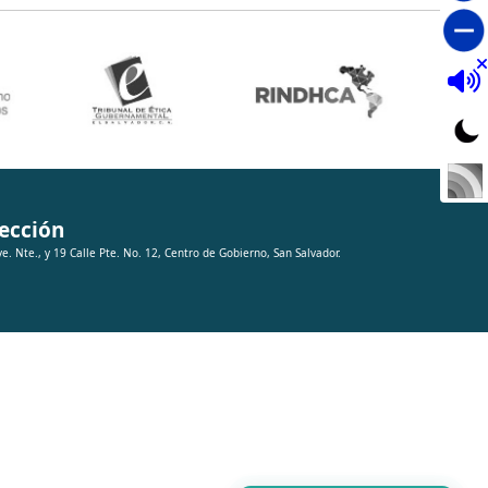
ección
ve. Nte., y 19 Calle Pte. No. 12, Centro de Gobierno, San Salvador.