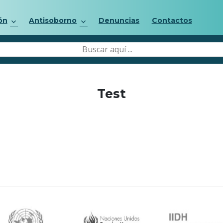
ón
Antisoborno
Denuncias
Contactos
Test