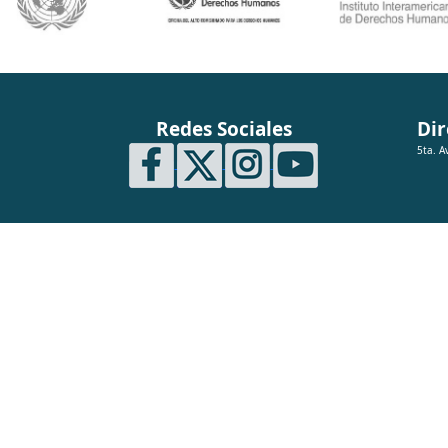
Redes Sociales
Dir
5ta. A