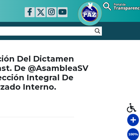
ción Del Dictamen
onst. De @AsambleaSV
ección Integral De
zado Interno.