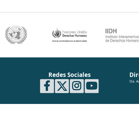
Redes Sociales
Dir
5ta. A