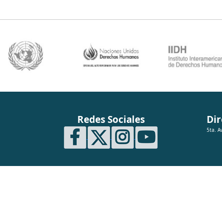
Redes Sociales
Dir
5ta. A