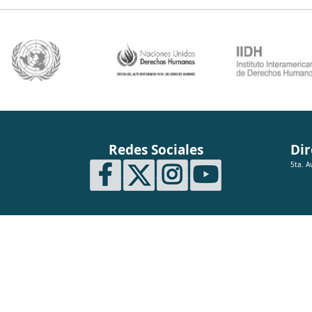
Redes Sociales
Dir
5ta. A