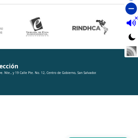
ección
ve. Nte., y 19 Calle Pte. No. 12, Centro de Gobierno, San Salvador.