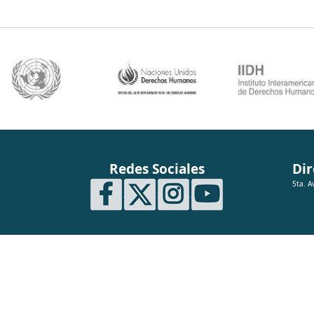
Redes Sociales
Dir
5ta. A