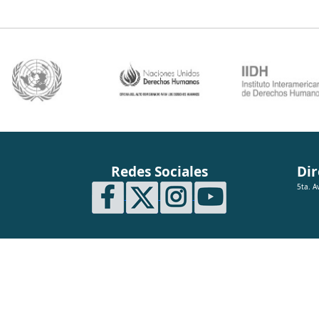
Redes Sociales
Dir
5ta. A