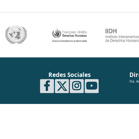
Redes Sociales
Dir
5ta. A