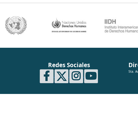
Redes Sociales
Dir
5ta. A