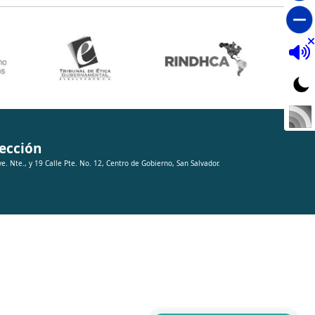
ección
ve. Nte., y 19 Calle Pte. No. 12, Centro de Gobierno, San Salvador.