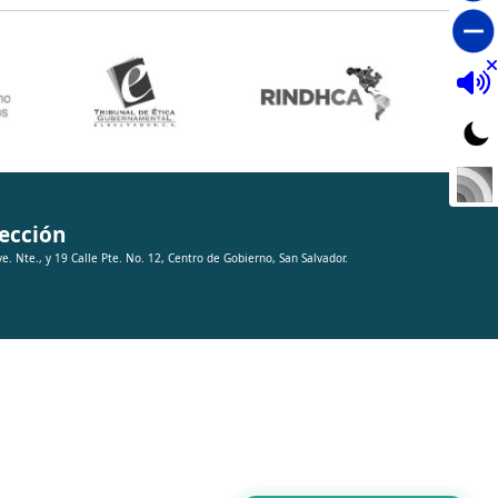
ección
ve. Nte., y 19 Calle Pte. No. 12, Centro de Gobierno, San Salvador.