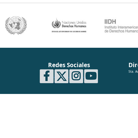
Redes Sociales
Dir
5ta. A