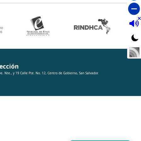
ección
ve. Nte., y 19 Calle Pte. No. 12, Centro de Gobierno, San Salvador.