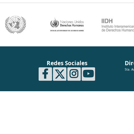
Redes Sociales
Dir
5ta. A