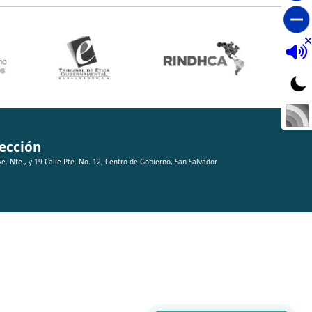
ección
ve. Nte., y 19 Calle Pte. No. 12, Centro de Gobierno, San Salvador.