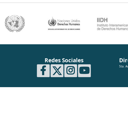
Redes Sociales
Dir
5ta. A