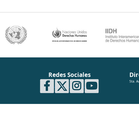
Redes Sociales
Dir
5ta. A