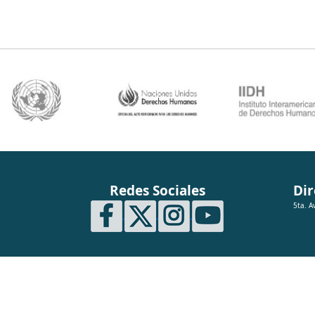
Redes Sociales
Dir
5ta. A