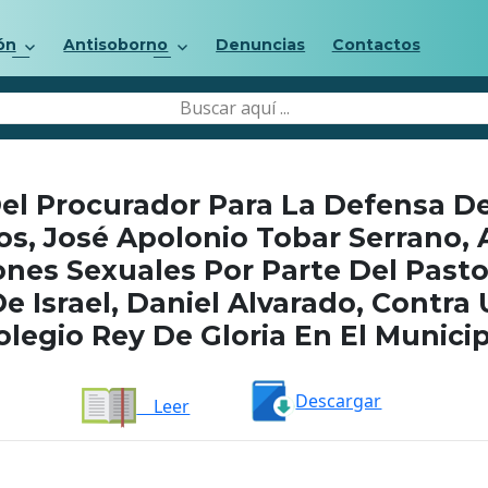
ón
Antisoborno
Denuncias
Contactos
l Procurador Para La Defensa D
, José Apolonio Tobar Serrano, A
nes Sexuales Por Parte Del Past
e Israel, Daniel Alvarado, Contr
olegio Rey De Gloria En El Munici
Descargar
Leer