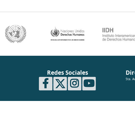
Redes Sociales
Dir
5ta. A