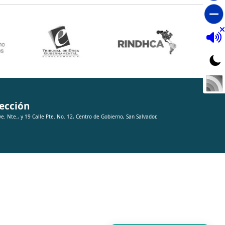
ección
ve. Nte., y 19 Calle Pte. No. 12, Centro de Gobierno, San Salvador.