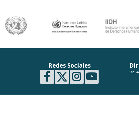
Redes Sociales
Dir
5ta. A