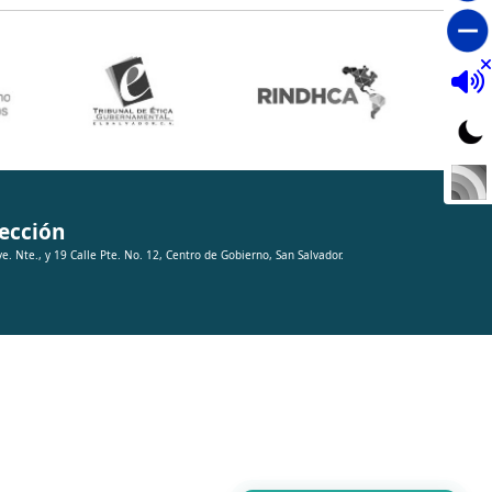
ección
ve. Nte., y 19 Calle Pte. No. 12, Centro de Gobierno, San Salvador.