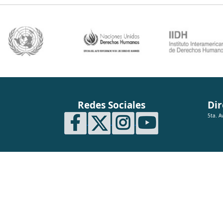
Redes Sociales
Dir
5ta. A