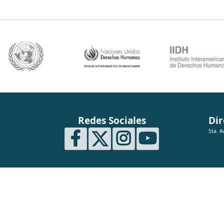
Redes Sociales
Dir
5ta. A