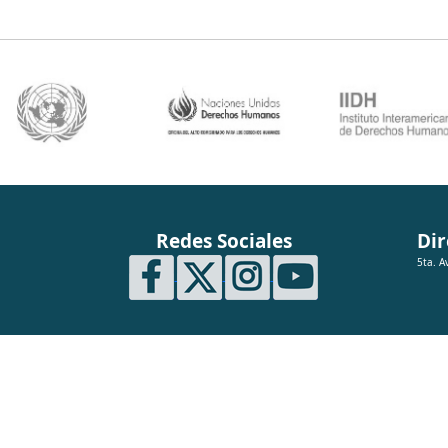
Redes Sociales
Dir
5ta. A