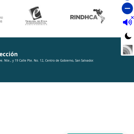
ección
ve. Nte., y 19 Calle Pte. No. 12, Centro de Gobierno, San Salvador.