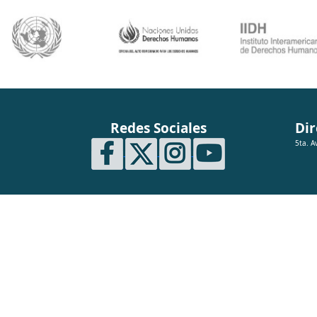
Redes Sociales
Dir
5ta. A