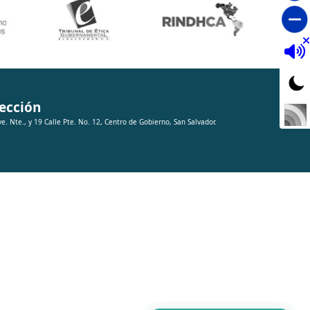
ección
ve. Nte., y 19 Calle Pte. No. 12, Centro de Gobierno, San Salvador.