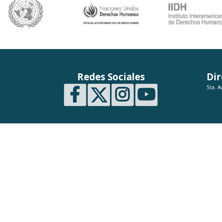
Redes Sociales
Dir
5ta. A