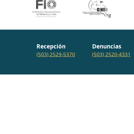
Recepción
Denuncias
(503) 2529-5370
(503) 2520-4331