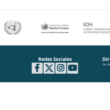
Redes Sociales
Dir
5ta. A