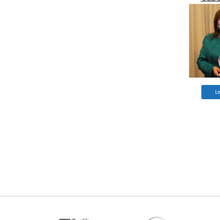
Gueva
Preside
Iberoam
Ombu
L