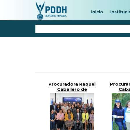
Inicio
Instituci
Procuradora Raquel
Procura
Caballero de
Caba
Guevara Fortalece
Guevar
Cooperación
Acci
Interinstitucional
Refore
entre PDDH y PGR
Garita
Ahu