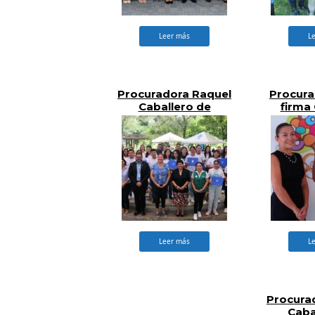
Leer más
L
Procuradora Raquel
Procur
Caballero de
firma
Guevara
Interin
Conmemora el Día
para la
Mundial de la
de los 
Juventud
la Prime
Ni
Adol
Leer más
L
Procura
Caba