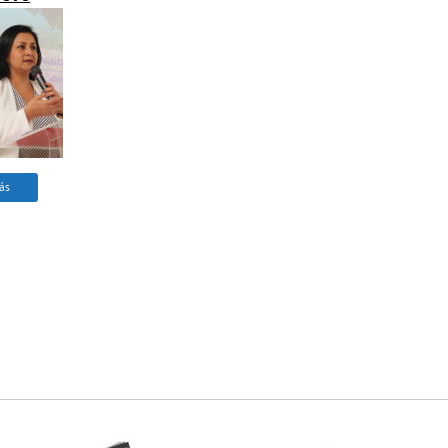
órum
les en
ción al
cional de
jer
ás