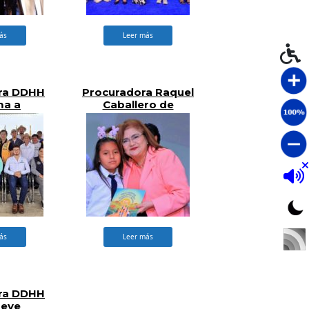
ás
Leer más
ra DDHH
Procuradora Raquel
ma a
Caballero de
a de
Guevara Lanza
ción en
Política Institucional
pán
de Atención Para la
Primera Infancia,
Niñez, Adolescencia
y Juventud
ás
Leer más
ra DDHH
eve