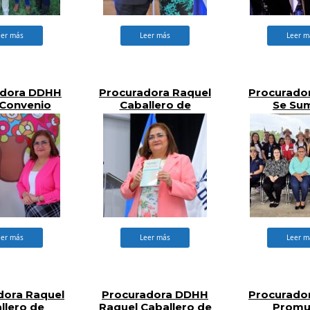
eer más
Leer más
Leer m
adora DDHH
Procuradora Raquel
Procurado
 Convenio
Caballero de
Se Su
stitucional
Guevara Presenta
Campañ
 Protección
Traducción de la
Reforesta
Derechos de
Declaración
Meta
ra Infancia,
Universal de
ñez y
Derechos Humanos
escencia
al Nahuat
eer más
Leer más
Leer m
dora Raquel
Procuradora DDHH
Procurado
llero de
Raquel Caballero de
Promu