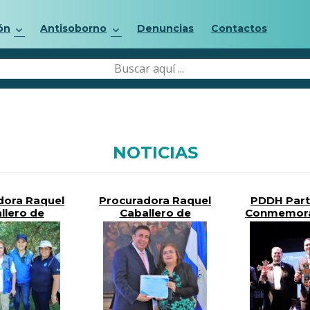
ón
Antisoborno
Denuncias
Contactos
NOTICIAS
dora Raquel
Procuradora Raquel
PDDH Part
llero de
Caballero de
Conmemora
a Impulsa
Guevara Preside
Día Interna
ones de
Foro “Inteligencia
Víctim
stación en
Artificial y Derechos
Desapari
 Palmera,
Humanos”
Forza
achapán