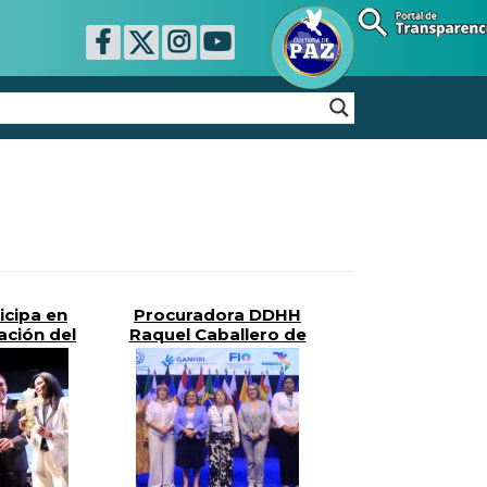
icipa en
Procuradora DDHH
ción del
Raquel Caballero de
cional de
Guevara Lidera 1ª
as de
Cumbre Global de
ciones
Derechos Humanos
das
El Salvador 2025