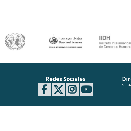
Redes Sociales
Dir
5ta. A