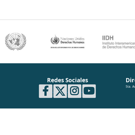
Redes Sociales
Dir
5ta. A