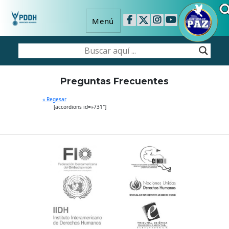
Menú
Preguntas Frecuentes
« Regesar
[accordions id=»731″]